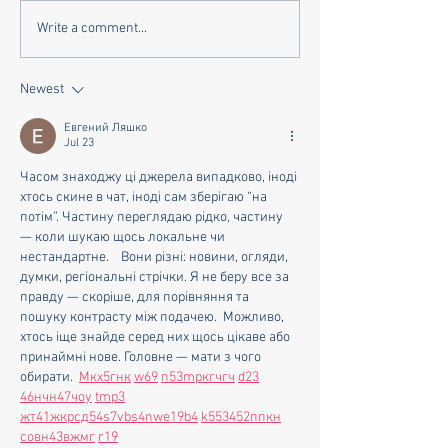
Random Old Pictu
Memories of Past Shows
Write a comment...
Newest
Евгений Ляшко
Jul 23
Часом знаходжу ці джерела випадково, іноді 
хтось скине в чат, іноді сам зберігаю “на 
потім”. Частину переглядаю рідко, частину 
— коли шукаю щось локальне чи 
нестандартне.    Вони різні: новини, огляди, 
думки, регіональні стрічки. Я не беру все за 
правду — скоріше, для порівняння та 
пошуку контрасту між подачею.  Можливо, 
хтось іще знайде серед них щось цікаве або 
принаймні нове. Головне — мати з чого 
обирати.  
М
к
х
5
г
нк
w69
п
53
mp
кг
чг
ч
d23
46
н
чн
47
чо
у
tmp3
жт
41
ж
кр
сд
54
s7
vb
s4
nw
e19
b4
k55
34
52
пп
кн
с
о
вн
43
вж
мг
r19