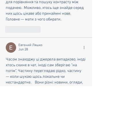
для порівняння та пошуку контрасту між 
подачею.  Можливо, хтось іще знайде серед 
них щось цікаве або принаймні нове. 
Головне — мати з чого обирати. 
Like
Reply
Евгений Ляшко
Jun 28
Часом знаходжу ці джерела випадково, іноді 
хтось скине в чат, іноді сам зберігаю “на 
потім”. Частину переглядаю рідко, частину 
— коли шукаю щось локальне чи 
нестандартне.    Вони різні: новини, огляди, 
думки, регіональні стрічки. Я не беру все за 
правду — скоріше, для порівняння та 
пошуку контрасту між подачею.  Можливо, 
хтось іще знайде серед них щось цікаве або 
принаймні нове. Головне — мати з чого 
обирати.  
М
к
х
5
г
нк
w69
п
53
mp
кг
чг
ч
d23
46
н
чн
47
чо
у
tmp3
жт
41
ж
кр
сд
54
s7
vb
s4
nw
e19
b4
k55
34
52
пп
кн