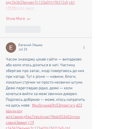
рд
r24
36
33
вл
кв
n7
c123
a01
h15
t21
2x5
cb1
т
35
38
пд
пс
км
ол
 …
Show More
Like
Reply
Евгений Ляшко
Jul 23
Часом знаходжу цікаві сайти — випадково 
або коли хтось ділиться в чаті. Частину 
зберігаю про запас, іноді повертаюсь до них 
при нагоді. Тут є різне — новини, блоги, 
локальні стрічки чи просто незвичні штуки. 
Деякі переглядаю рідко, деякі — коли 
хочеться вийти за межі звичних джерел.  
Поділюсь добіркою — може, хтось натрапить 
на щось нове:  
М
к
х
5
г
нк
w69
п
53
mp
кг
чг
ч
d23
46
н
чн
чо
у
жт
41
ж
кр
сд
54
s7
vb
s4
nw
e19
b4
k55
34
52
пп
кн
с
о
вн
43
вж
мг
r19
r24
36
33
вл
кв
n7
c123
a01
h15
t21
2x5
cb1