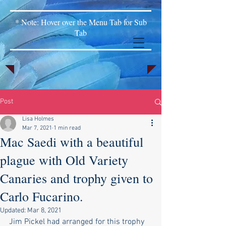
* Note: Hover over the Menu Tab for Sub
Tab
Post
Lisa Holmes
Mar 7, 2021
1 min read
Mac Saedi with a beautiful
plague with Old Variety
Canaries and trophy given to
Carlo Fucarino.
Updated:
Mar 8, 2021
Jim Pickel had arranged for this trophy 