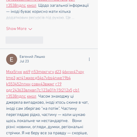
т
35
38
пд
пс
км
ол
  Щодо загальної інформації 
— іноді буває корисно мати кілька 
додаткових ресурсів під рукою. Це …
Show More
Like
Reply
Евгений Ляшко
Jul 23
М
к
х
5
г
нк
w69
п
53
mp
кг
чг
ч
d23
46
н
чн
47
чо
у
tmp3
жт
41
ж
кр
сд
54
s7
vb
s4
nw
e19
b4
k55
34
52
пп
кн
с
о
вн
43
вж
мг
r19
рд
r24
36
33
вл
кв
n7
c123
a01
h15
t21
2x5
cb1
т
35
38
пд
пс
км
ол
  Часом знаходжу ці 
джерела випадково, іноді хтось скине в чат, 
іноді сам зберігаю “на потім”. Частину 
переглядаю рідко, частину — коли шукаю 
щось локальне чи нестандартне.    Вони 
різні: новини, огляди, думки, регіональні 
стрічки. Я не беру все за правду — скоріше, 